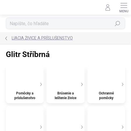
Prejsť
na
obsah
Hľadať
LIACIA ŽIVICE A PRÍSLUŠENSTVO
Glitr Stříbrná
Pomôcky a
Brúsenie a
Ochranné
príslušenstvo
leštenie živice
pomôcky