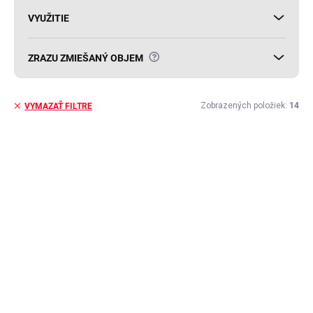
VYUŽITIE
?
ZRAZU ZMIEŠANÝ OBJEM
Zobrazených položiek:
14
VYMAZAŤ FILTRE
V
ý
AKCIA
p
i
s
p
r
o
d
u
k
t