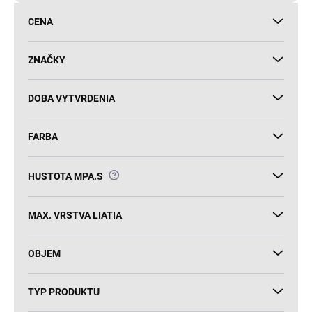
d
CENA
u
k
t
ZNAČKY
o
v
DOBA VYTVRDENIA
FARBA
?
HUSTOTA MPA.S
MAX. VRSTVA LIATIA
OBJEM
TYP PRODUKTU