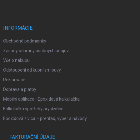
á
c
p
i
e
ä
p
t
r
i
INFORMÁCIE
v
e
k
Obchodné podmienky
y
v
Zásady ochrany osobných údajov
ý
p
Vše o nákupu
i
Odstoupení od kupní smlouvy
s
u
Reklamace
Doprava a platby
Mobilní aplikace - Epoxidová kalkulačka
Kalkulačka spotřeby pryskyřice
Epoxidová živica – prehľad, výber a návody
FAKTURAČNÍ ÚDAJE