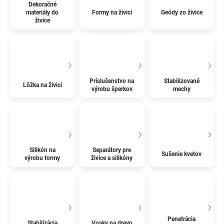
Dekoračné
materiály do
Formy na živici
Geódy zo živice
živice
Príslušenstvo na
Stabilizované
Lôžka na živici
výrobu šperkov
mechy
Silikón na
Separátory pre
Sušenie kvetov
výrobu formy
živice a silikóny
Penetrácia
Stabilizácia
Vosky na drevo