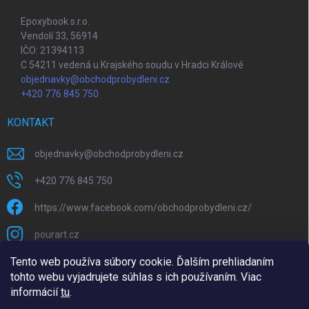
Epoxybook s.r.o.
Vendolí 33, 56914
IČO: 21394113
C 54211 vedená u Krajského soudu v Hradci Králové
objednavky@obchodprobydleni.cz
+420 776 845 750
KONTAKT
objednavky
@
obchodprobydleni.cz
+420 776 845 750
https://www.facebook.com/obchodprobydleni.cz/
pourart.cz
Tento web používa súbory cookie. Ďalším prehliadaním
tohto webu vyjadrujete súhlas s ich používaním. Viac
informácií
tu
.
Upravil 404notfound.cz