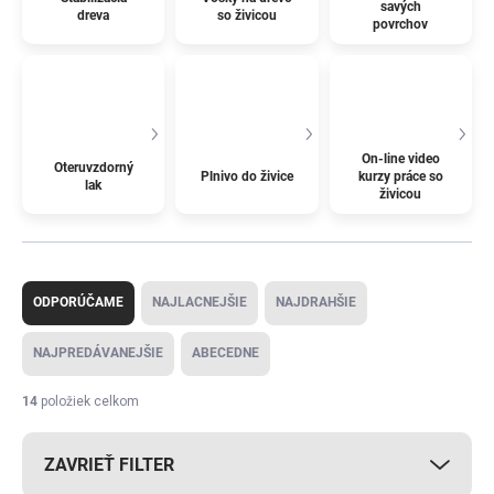
savých
dreva
so živicou
povrchov
On-line video
Oteruvzdorný
Plnivo do živice
kurzy práce so
lak
živicou
R
a
ODPORÚČAME
NAJLACNEJŠIE
NAJDRAHŠIE
d
e
NAJPREDÁVANEJŠIE
ABECEDNE
n
i
14
položiek celkom
e
p
ZAVRIEŤ FILTER
r
o