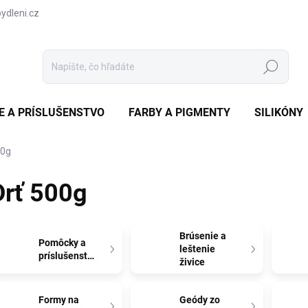
dleni.cz
Hľadať
CE A PRÍSLUŠENSTVO
FARBY A PIGMENTY
SILIKÓNY
00g
Drť 500g
Brúsenie a
Pomôcky a
leštenie
príslušenstvo
živice
Formy na
Geódy zo