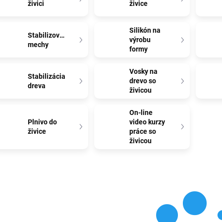
živici
živice
Silikón na
Stabilizované
výrobu
mechy
formy
Vosky na
Stabilizácia
drevo so
dreva
živicou
On-line
Plnivo do
video kurzy
živice
práce so
živicou