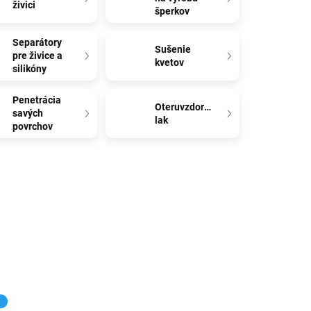
živici
šperkov
Separátory
Sušenie
pre živice a
kvetov
silikóny
Penetrácia
Oteruvzdorný
savých
lak
povrchov