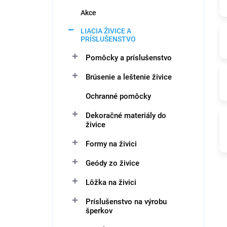
e
l
Akce
LIACIA ŽIVICE A
PRÍSLUŠENSTVO
Pomôcky a príslušenstvo
Brúsenie a leštenie živice
Ochranné pomôcky
Dekoračné materiály do
živice
Formy na živici
Geódy zo živice
Lôžka na živici
Príslušenstvo na výrobu
šperkov