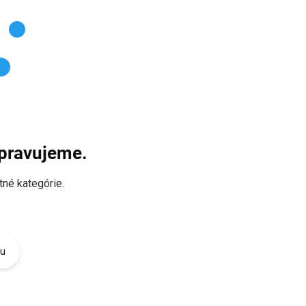
ipravujeme.
tné kategórie.
du