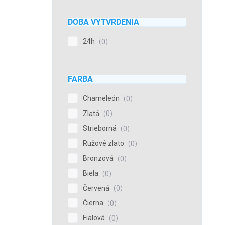
DOBA VYTVRDENIA
24h
0
FARBA
Chameleón
0
Zlatá
0
Strieborná
0
Ružové zlato
0
Bronzová
0
Biela
0
Červená
0
Čierna
0
Fialová
0