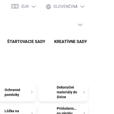
EUR
SLOVENČINA
PRÁZDNY KOŠÍK
NÁKUPNÝ
KOŠÍK
ŠTARTOVACIE SADY
KREATÍVNE SADY
SADY P
Dekoračné
Ochranné
materiály do
pomôcky
živice
Príslušenstvo
Lôžka na
na výrobu