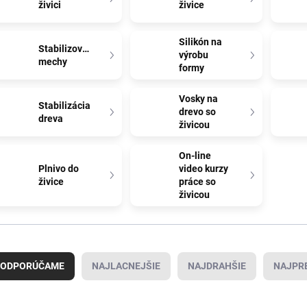
živici
živice
Silikón na
Stabilizované
výrobu
mechy
formy
Vosky na
Stabilizácia
drevo so
dreva
živicou
On-line
Plnivo do
video kurzy
živice
práce so
živicou
ODPORÚČAME
NAJLACNEJŠIE
NAJDRAHŠIE
NAJPR