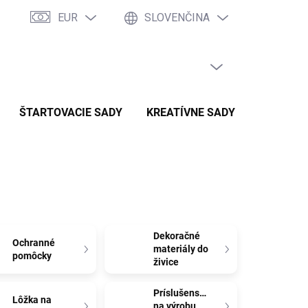
EUR
SLOVENČINA
PRÁZDNY KOŠÍK
NÁKUPNÝ
KOŠÍK
ŠTARTOVACIE SADY
KREATÍVNE SADY
SADY P
Dekoračné
Ochranné
materiály do
pomôcky
živice
Príslušenstvo
Lôžka na
na výrobu