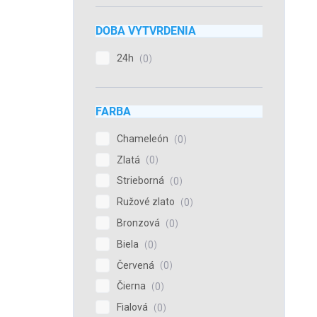
DOBA VYTVRDENIA
24h
0
FARBA
Chameleón
0
Zlatá
0
Strieborná
0
Ružové zlato
0
Bronzová
0
Biela
0
Červená
0
Čierna
0
Fialová
0