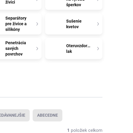
živici
šperkov
Separátory
Sušenie
pre živice a
kvetov
silikóny
Penetrácia
Oteruvzdorný
savých
lak
povrchov
EDÁVANEJŠIE
ABECEDNE
1
položiek celkom