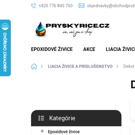
Prejsť
+420 776 845 750
objednavky@obchodproby
na
obsah
EPOXIDOVÉ ŽIVICE
AKCE
LIACIA ŽIVI
Domov
LIACIA ŽIVICE A PRÍSLUŠENSTVO
Dekor
B
o
č
n
ý
p
Kategórie
a
Preskočiť
n
kategórie
Epoxidové živice