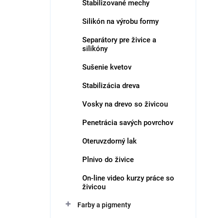
Stabilizované mechy
i
V
e
ý
Silikón na výrobu formy
p
p
Separátory pre živice a
r
i
silikóny
o
s
d
p
Sušenie kvetov
u
r
k
o
Stabilizácia dreva
t
d
Vosky na drevo so živicou
o
u
v
k
Penetrácia savých povrchov
t
o
Oteruvzdorný lak
v
Plnivo do živice
On-line video kurzy práce so
živicou
Farby a pigmenty