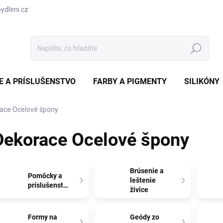
dleni.cz
Hľadať
CE A PRÍSLUŠENSTVO
FARBY A PIGMENTY
SILIKÓNY
ace Ocelové špony
Dekorace Ocelové špony
Brúsenie a
Pomôcky a
leštenie
príslušenstvo
živice
Formy na
Geódy zo