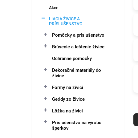
e
l
Akce
LIACIA ŽIVICE A
PRÍSLUŠENSTVO
Pomôcky a príslušenstvo
Brúsenie a leštenie živice
Ochranné pomôcky
Dekoračné materiály do
živice
Formy na živici
Geódy zo živice
R
Lôžka na živici
a
Príslušenstvo na výrobu
d
šperkov
e
n