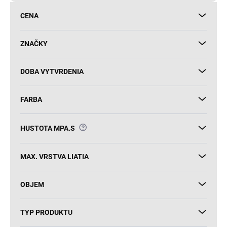
d
CENA
u
k
t
ZNAČKY
o
v
DOBA VYTVRDENIA
FARBA
?
HUSTOTA MPA.S
MAX. VRSTVA LIATIA
OBJEM
TYP PRODUKTU