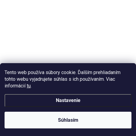
SKLADOM
(>10 KS)
Dekorácia do živice XCPRC-118 Lotosový kvet
18mm 10ks
1,95 €
/ ks
Do košíka
Tento web používa súbory cookie. Ďalším prehliadaním
1,61 € bez DPH
tohto webu vyjadrujete súhlas s ich používaním. Viac
Lotosový kvet 18 mm – menšia verzia kvetov pre jemné vrstvenie.
informácií
tu
.
Nastavenie
AKCIA
Súhlasím