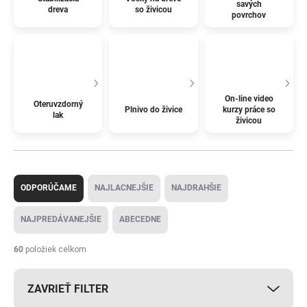
savých
dreva
so živicou
povrchov
On-line video
Oteruvzdorný
Plnivo do živice
kurzy práce so
lak
živicou
R
a
ODPORÚČAME
NAJLACNEJŠIE
NAJDRAHŠIE
d
e
NAJPREDÁVANEJŠIE
ABECEDNE
n
i
60
položiek celkom
e
p
ZAVRIEŤ FILTER
r
o