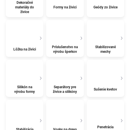
Dekoračné
materiály do
Formy na živici
Geódy zo živice
živice
Príslušenstvo na
Stabilizované
Lôžka na živici
výrobu šperkov
mechy
Silikón na
Separátory pre
Sušenie kvetov
výrobu formy
živice a silikóny
Penetrácia
Stabilizácia
Vosky na drevo