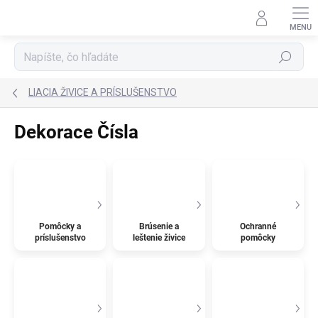
Prejsť
na
obsah
Hľadať
LIACIA ŽIVICE A PRÍSLUŠENSTVO
Dekorace Čísla
Pomôcky a
Brúsenie a
Ochranné
príslušenstvo
leštenie živice
pomôcky