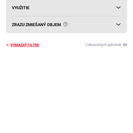
VYUŽITIE
?
ZRAZU ZMIEŠANÝ OBJEM
Zobrazených položiek:
60
VYMAZAŤ FILTRE
V
ý
p
i
s
p
r
o
d
u
k
t