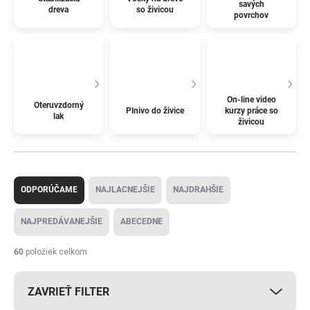
savých
dreva
so živicou
povrchov
On-line video
Oteruvzdorný
Plnivo do živice
kurzy práce so
lak
živicou
R
a
ODPORÚČAME
NAJLACNEJŠIE
NAJDRAHŠIE
d
e
NAJPREDÁVANEJŠIE
ABECEDNE
n
i
60
položiek celkom
e
p
ZAVRIEŤ FILTER
r
o