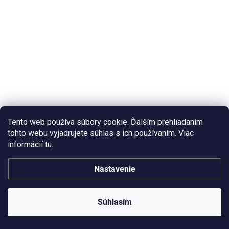
SKLADOM
(7 KS)
Štartovacia sada pomôcok - šperky a prívesky A
19,95 €
/ ks
16,49 € bez DPH
Do košíka
Jednotková
19,95 € / 1 ks
cena:
Štartovacia sada na výrobu šperkov a príveskov.
Tento web používa súbory cookie. Ďalším prehliadaním
tohto webu vyjadrujete súhlas s ich používaním. Viac
informácií
tu
.
Nastavenie
AKCIA
Súhlasím