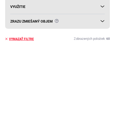
VYUŽITIE
?
ZRAZU ZMIEŠANÝ OBJEM
Zobrazených položiek:
60
VYMAZAŤ FILTRE
V
ý
p
i
s
p
r
o
d
u
k
t