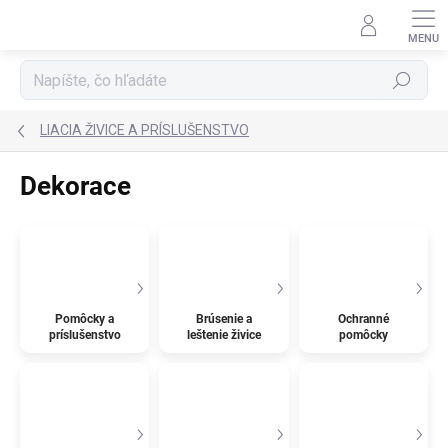
Prejsť
na
obsah
Hľadať
LIACIA ŽIVICE A PRÍSLUŠENSTVO
Dekorace
Pomôcky a
Brúsenie a
Ochranné
príslušenstvo
leštenie živice
pomôcky