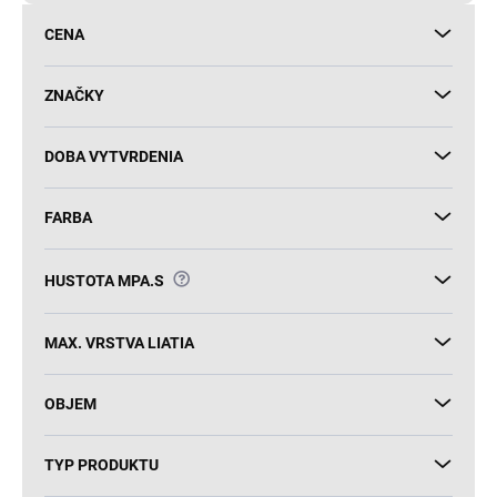
d
CENA
u
k
t
ZNAČKY
o
v
DOBA VYTVRDENIA
FARBA
?
HUSTOTA MPA.S
MAX. VRSTVA LIATIA
OBJEM
TYP PRODUKTU