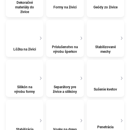
Dekoračné
materiály do
Formy na živici
Geódy zo živice
živice
Príslušenstvo na
Stabilizované
Lôžka na živici
výrobu šperkov
mechy
Silikón na
Separátory pre
Sušenie kvetov
výrobu formy
živice a silikóny
Penetrácia
Stabilizácia
Vosky na drevo