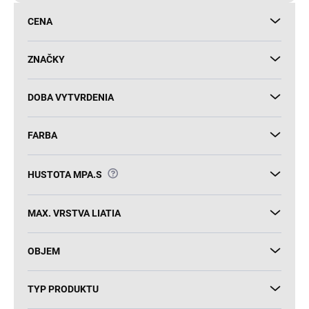
d
CENA
u
k
t
ZNAČKY
o
v
DOBA VYTVRDENIA
FARBA
?
HUSTOTA MPA.S
MAX. VRSTVA LIATIA
OBJEM
TYP PRODUKTU