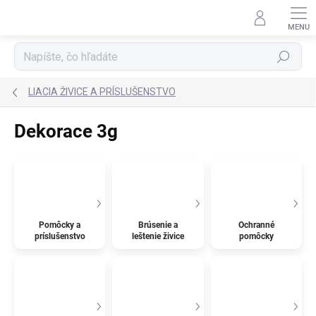
Prejsť
na
obsah
Hľadať
LIACIA ŽIVICE A PRÍSLUŠENSTVO
Dekorace 3g
Pomôcky a
Brúsenie a
Ochranné
príslušenstvo
leštenie živice
pomôcky