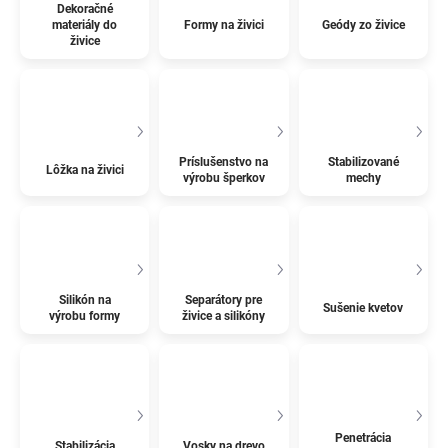
Dekoračné
materiály do
Formy na živici
Geódy zo živice
živice
Príslušenstvo na
Stabilizované
Lôžka na živici
výrobu šperkov
mechy
Silikón na
Separátory pre
Sušenie kvetov
výrobu formy
živice a silikóny
Penetrácia
Stabilizácia
Vosky na drevo