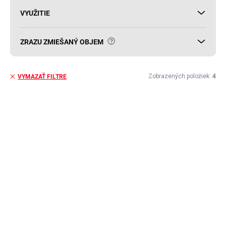
VYUŽITIE
?
ZRAZU ZMIEŠANÝ OBJEM
Zobrazených položiek:
4
VYMAZAŤ FILTRE
V
ý
AKCIA
p
i
s
p
r
o
d
u
k
t