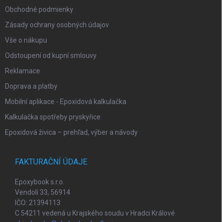
k
Obchodné podmienky
y
v
Zásady ochrany osobných údajov
ý
p
Vše o nákupu
i
Odstoupení od kupní smlouvy
s
u
Reklamace
Doprava a platby
Mobilní aplikace - Epoxidová kalkulačka
Kalkulačka spotřeby pryskyřice
Epoxidová živica – prehľad, výber a návody
FAKTURAČNÍ ÚDAJE
Epoxybook s.r.o.
Vendolí 33, 56914
IČO: 21394113
C 54211 vedená u Krajského soudu v Hradci Králové