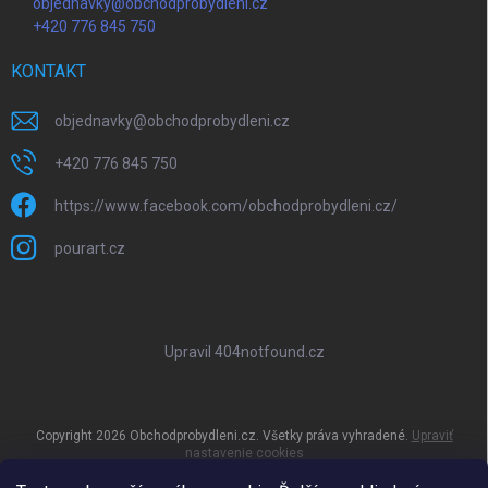
objednavky@obchodprobydleni.cz
+420 776 845 750
KONTAKT
objednavky
@
obchodprobydleni.cz
+420 776 845 750
https://www.facebook.com/obchodprobydleni.cz/
pourart.cz
Upravil 404notfound.cz
Copyright 2026
Obchodprobydleni.cz
. Všetky práva vyhradené.
Upraviť
nastavenie cookies
Vytvoril Shoptet