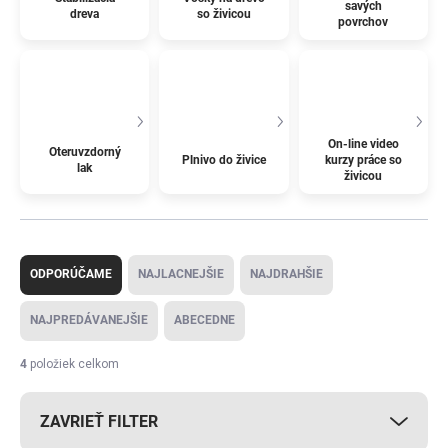
savých
dreva
so živicou
povrchov
On-line video
Oteruvzdorný
Plnivo do živice
kurzy práce so
lak
živicou
R
a
ODPORÚČAME
NAJLACNEJŠIE
NAJDRAHŠIE
d
e
NAJPREDÁVANEJŠIE
ABECEDNE
n
i
4
položiek celkom
e
p
ZAVRIEŤ FILTER
r
o