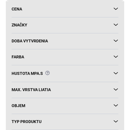
d
CENA
u
k
t
ZNAČKY
o
v
DOBA VYTVRDENIA
FARBA
?
HUSTOTA MPA.S
MAX. VRSTVA LIATIA
OBJEM
TYP PRODUKTU