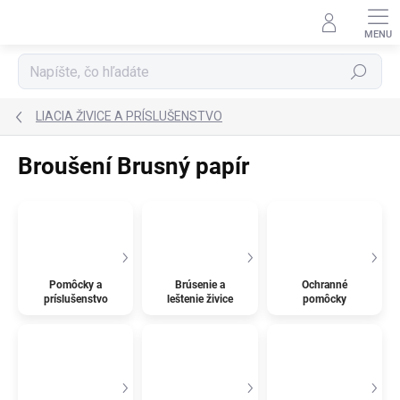
Prejsť
na
obsah
Hľadať
LIACIA ŽIVICE A PRÍSLUŠENSTVO
Broušení Brusný papír
Pomôcky a
Brúsenie a
Ochranné
príslušenstvo
leštenie živice
pomôcky