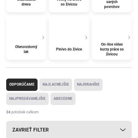
savých
dreva
so živicou
povrchov
On-line video
Oteruvzdorný
Plnivo do živice
kurzy práce so
lak
živicou
R
a
ODPORÚČAME
NAJLACNEJŠIE
NAJDRAHŠIE
d
e
NAJPREDÁVANEJŠIE
ABECEDNE
n
i
24
položiek celkom
e
p
ZAVRIEŤ FILTER
r
o