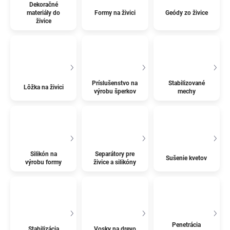
Dekoračné
materiály do
Formy na živici
Geódy zo živice
živice
Príslušenstvo na
Stabilizované
Lôžka na živici
výrobu šperkov
mechy
Silikón na
Separátory pre
Sušenie kvetov
výrobu formy
živice a silikóny
Penetrácia
Stabilizácia
Vosky na drevo