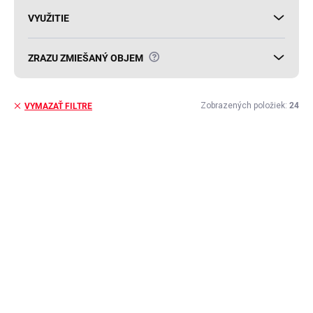
VYUŽITIE
?
ZRAZU ZMIEŠANÝ OBJEM
Zobrazených položiek:
24
VYMAZAŤ FILTRE
V
ý
ZVÝHODNENÁ CENA
p
i
s
p
r
o
d
u
k
t