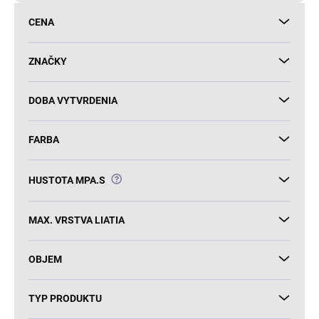
d
CENA
u
k
t
ZNAČKY
o
v
DOBA VYTVRDENIA
FARBA
?
HUSTOTA MPA.S
MAX. VRSTVA LIATIA
OBJEM
TYP PRODUKTU