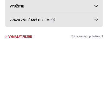
VYUŽITIE
?
ZRAZU ZMIEŠANÝ OBJEM
Zobrazených položiek:
1
VYMAZAŤ FILTRE
V
ý
p
i
s
p
r
o
d
u
k
t