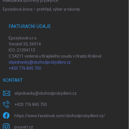
Kalkulačka spotřeby pryskyřice
Epoxidová živica – prehľad, výber a návody
FAKTURAČNÍ ÚDAJE
Epoxybook s.r.o.
Vendolí 33, 56914
IČO: 21394113
C 54211 vedená u Krajského soudu v Hradci Králové
objednavky@obchodprobydleni.cz
+420 776 845 750
KONTAKT
objednavky
@
obchodprobydleni.cz
+420 776 845 750
https://www.facebook.com/obchodprobydleni.cz/
pourart.cz