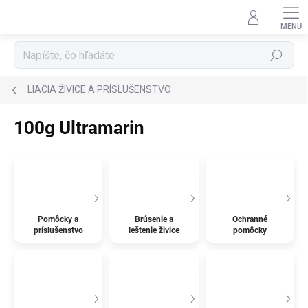
Prejsť
na
obsah
Hľadať
LIACIA ŽIVICE A PRÍSLUŠENSTVO
100g Ultramarin
Pomôcky a
Brúsenie a
Ochranné
príslušenstvo
leštenie živice
pomôcky