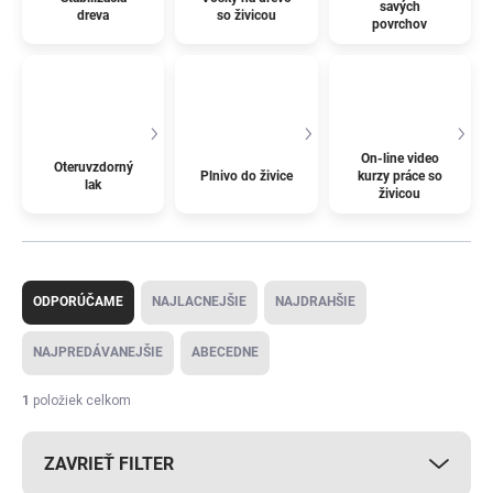
savých
dreva
so živicou
povrchov
On-line video
Oteruvzdorný
Plnivo do živice
kurzy práce so
lak
živicou
R
a
ODPORÚČAME
NAJLACNEJŠIE
NAJDRAHŠIE
d
e
NAJPREDÁVANEJŠIE
ABECEDNE
n
i
1
položiek celkom
e
p
ZAVRIEŤ FILTER
r
o