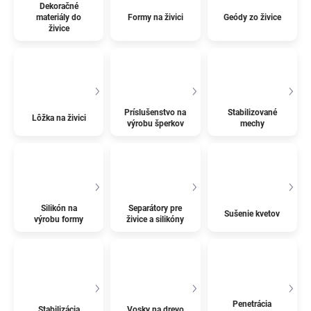
Dekoračné
materiály do
Formy na živici
Geódy zo živice
živice
Príslušenstvo na
Stabilizované
Lôžka na živici
výrobu šperkov
mechy
Silikón na
Separátory pre
Sušenie kvetov
výrobu formy
živice a silikóny
Penetrácia
Stabilizácia
Vosky na drevo