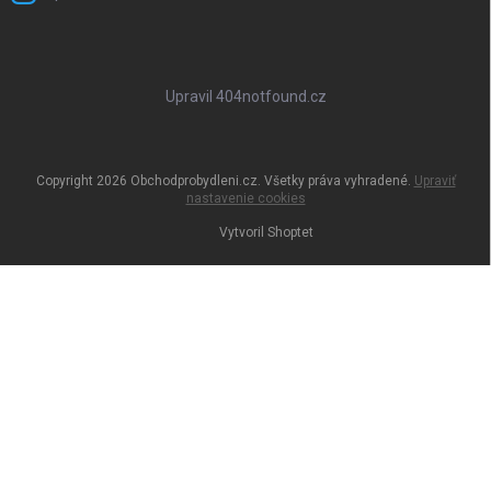
Upravil 404notfound.cz
Copyright 2026
Obchodprobydleni.cz
. Všetky práva vyhradené.
Upraviť
nastavenie cookies
Vytvoril Shoptet