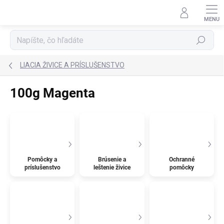
Prejsť
na
obsah
Hľadať
LIACIA ŽIVICE A PRÍSLUŠENSTVO
100g Magenta
Pomôcky a
Brúsenie a
Ochranné
príslušenstvo
leštenie živice
pomôcky