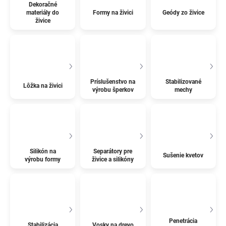
Dekoračné
materiály do
Formy na živici
Geódy zo živice
živice
Príslušenstvo na
Stabilizované
Lôžka na živici
výrobu šperkov
mechy
Silikón na
Separátory pre
Sušenie kvetov
výrobu formy
živice a silikóny
Penetrácia
Stabilizácia
Vosky na drevo