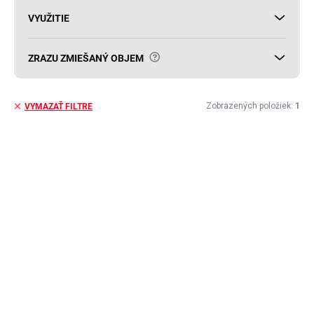
VYUŽITIE
?
ZRAZU ZMIEŠANÝ OBJEM
Zobrazených položiek:
1
VYMAZAŤ FILTRE
V
ý
p
i
s
p
r
o
d
u
k
t