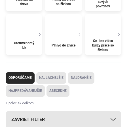
savých
dreva
so živicou
povrchov
On-line video
Oteruvzdorný
Plnivo do živice
kurzy práce so
lak
živicou
R
a
ODPORÚČAME
NAJLACNEJŠIE
NAJDRAHŠIE
d
e
NAJPREDÁVANEJŠIE
ABECEDNE
n
i
1
položiek celkom
e
p
ZAVRIEŤ FILTER
r
o