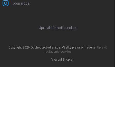
pourart.cz
Upravil 404notfound.cz
Copyright 2026
Obchodprobydleni.cz
. Všetky práva vyhradené.
Upraviť
nastavenie cookies
Vytvoril Shoptet