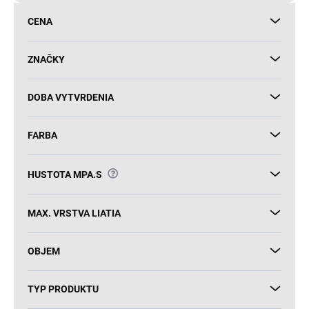
d
CENA
u
k
t
ZNAČKY
o
v
DOBA VYTVRDENIA
FARBA
?
HUSTOTA MPA.S
MAX. VRSTVA LIATIA
OBJEM
TYP PRODUKTU