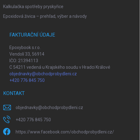
Kalkulačka spotřeby pryskyřice
Epoxidová živica – prehľad, výber a návody
FAKTURAČNÍ ÚDAJE
Epoxybook s.r.o.
Vendolí 33, 56914
IČO: 21394113
C 54211 vedená u Krajského soudu v Hradci Králové
objednavky@obchodprobydleni.cz
+420 776 845 750
KONTAKT
objednavky
@
obchodprobydleni.cz
+420 776 845 750
https://www.facebook.com/obchodprobydleni.cz/