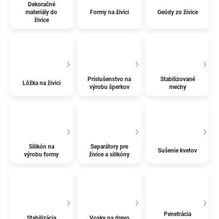
Dekoračné
materiály do
Formy na živici
Geódy zo živice
živice
Príslušenstvo na
Stabilizované
Lôžka na živici
výrobu šperkov
mechy
Silikón na
Separátory pre
Sušenie kvetov
výrobu formy
živice a silikóny
Penetrácia
Stabilizácia
Vosky na drevo