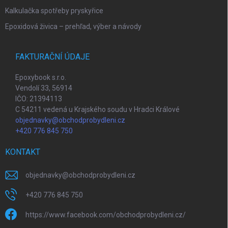
Kalkulačka spotřeby pryskyřice
Epoxidová živica – prehľad, výber a návody
FAKTURAČNÍ ÚDAJE
Epoxybook s.r.o.
Vendolí 33, 56914
IČO: 21394113
C 54211 vedená u Krajského soudu v Hradci Králové
objednavky@obchodprobydleni.cz
+420 776 845 750
KONTAKT
objednavky
@
obchodprobydleni.cz
+420 776 845 750
https://www.facebook.com/obchodprobydleni.cz/