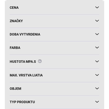
d
CENA
u
k
t
ZNAČKY
o
v
DOBA VYTVRDENIA
FARBA
?
HUSTOTA MPA.S
MAX. VRSTVA LIATIA
OBJEM
TYP PRODUKTU