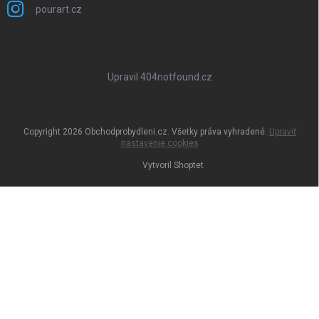
pourart.cz
Upravil 404notfound.cz
Copyright 2026
Obchodprobydleni.cz
. Všetky práva vyhradené.
Upraviť
nastavenie cookies
Vytvoril Shoptet