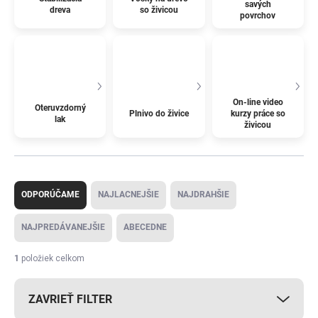
savých
dreva
so živicou
povrchov
On-line video
Oteruvzdorný
Plnivo do živice
kurzy práce so
lak
živicou
R
a
ODPORÚČAME
NAJLACNEJŠIE
NAJDRAHŠIE
d
e
NAJPREDÁVANEJŠIE
ABECEDNE
n
i
1
položiek celkom
e
p
ZAVRIEŤ FILTER
r
o