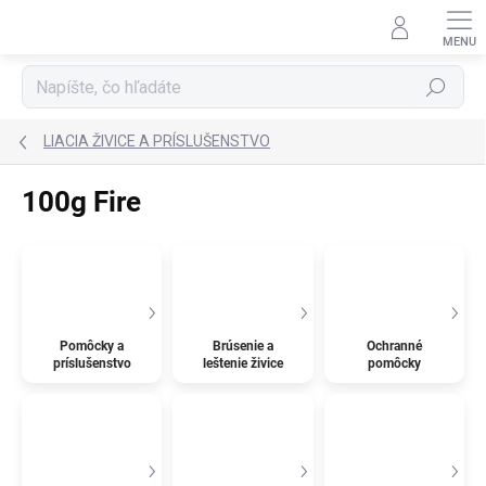
Prejsť
na
obsah
Hľadať
LIACIA ŽIVICE A PRÍSLUŠENSTVO
100g Fire
Pomôcky a
Brúsenie a
Ochranné
príslušenstvo
leštenie živice
pomôcky