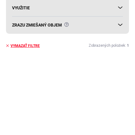
VYUŽITIE
?
ZRAZU ZMIEŠANÝ OBJEM
Zobrazených položiek:
1
VYMAZAŤ FILTRE
V
ý
p
i
s
p
r
o
d
u
k
t