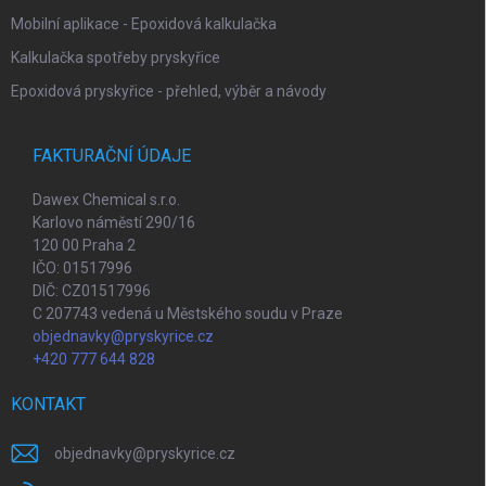
Mobilní aplikace - Epoxidová kalkulačka
Kalkulačka spotřeby pryskyřice
Epoxidová pryskyřice - přehled, výběr a návody
FAKTURAČNÍ ÚDAJE
Dawex Chemical s.r.o.
Karlovo náměstí 290/16
120 00 Praha 2
IČO: 01517996
DIČ: CZ01517996
C 207743 vedená u Městského soudu v Praze
objednavky@pryskyrice.cz
+420 777 644 828
KONTAKT
objednavky
@
pryskyrice.cz