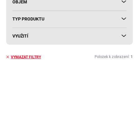
OBJEM
TYP PRODUKTU
VYUŽITÍ
Položek k zobrazení:
1
VYMAZAT FILTRY
V
ý
p
i
s
p
r
o
d
u
k