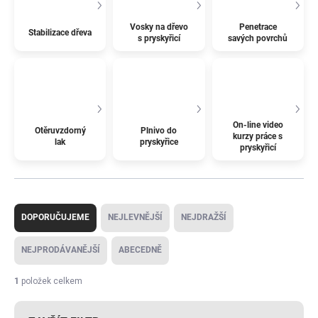
Vosky na dřevo
Penetrace
Stabilizace dřeva
s pryskyřicí
savých povrchů
On-line video
Otěruvzdorný
Plnivo do
kurzy práce s
lak
pryskyřice
pryskyřicí
Ř
a
DOPORUČUJEME
NEJLEVNĚJŠÍ
NEJDRAŽŠÍ
z
e
NEJPRODÁVANĚJŠÍ
ABECEDNĚ
n
í
1
položek celkem
p
r