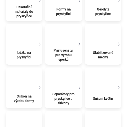
Dekorační
Formy na
Geody z
materiály do
pryskyřici
pryskyřice
pryskyřice
Příslušenství
Lůžka na
Stabilizované
pro výrobu
pryskyřici
mechy
šperků
Separátory pro
Silikon na
pryskyřice a
Sušení květin
výrobu formy
silikony