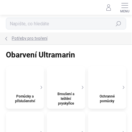
Přejít
na
obsah
Hledat
Potřeby pro tvoření
Obarvení Ultramarin
Broušení a
Pomůcky a
Ochranné
leštění
příslušenství
pomůcky
pryskyřice