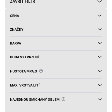
ZAVŘÍT FILTR
o
d
u
CENA
k
t
ů
ZNAČKY
BARVA
DOBA VYTVRZENÍ
?
HUSTOTA MPA.S
MAX. VRSTVA LITÍ
?
NAJEDNOU SMÍCHANÝ OBJEM