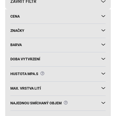
ZAVŘÍT FILTR
o
d
u
CENA
k
t
ů
ZNAČKY
BARVA
DOBA VYTVRZENÍ
?
HUSTOTA MPA.S
MAX. VRSTVA LITÍ
?
NAJEDNOU SMÍCHANÝ OBJEM