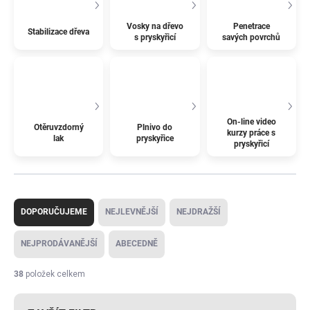
Vosky na dřevo
Penetrace
Stabilizace dřeva
s pryskyřicí
savých povrchů
On-line video
Otěruvzdorný
Plnivo do
kurzy práce s
lak
pryskyřice
pryskyřicí
Ř
a
DOPORUČUJEME
NEJLEVNĚJŠÍ
NEJDRAŽŠÍ
z
e
NEJPRODÁVANĚJŠÍ
ABECEDNĚ
n
í
38
položek celkem
p
r