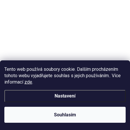
Tento web používá soubory cookie. Dalším procházením
tohoto webu vyjadřujete souhlas s jejich používáním.. Více
informací
zde
.
SKLADEM
(>10 KS)
Nastavení
Perleťový pigment do pryskyřice YiTeKo Pink 09
10ml
Souhlasím
79 Kč
/ ks
Do košíku
65 Kč bez DPH