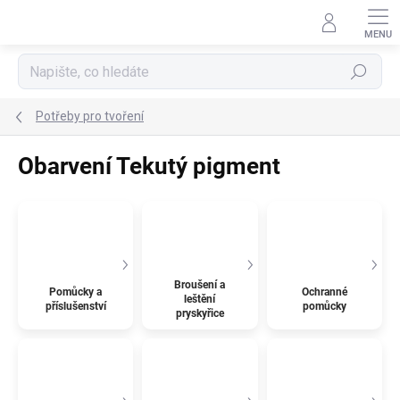
Přejít
na
obsah
Hledat
Potřeby pro tvoření
Obarvení Tekutý pigment
Broušení a
Pomůcky a
Ochranné
leštění
příslušenství
pomůcky
pryskyřice