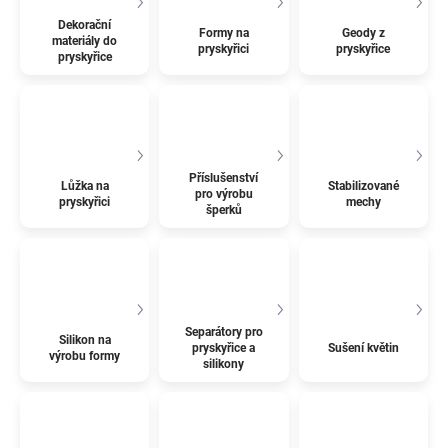
Dekorační
Formy na
Geody z
materiály do
pryskyřici
pryskyřice
pryskyřice
Příslušenství
Lůžka na
Stabilizované
pro výrobu
pryskyřici
mechy
šperků
Separátory pro
Silikon na
pryskyřice a
Sušení květin
výrobu formy
silikony