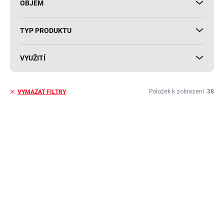
OBJEM
TYP PRODUKTU
VYUŽITÍ
Položek k zobrazení:
38
VYMAZAT FILTRY
V
ý
p
i
s
p
r
o
d
u
k