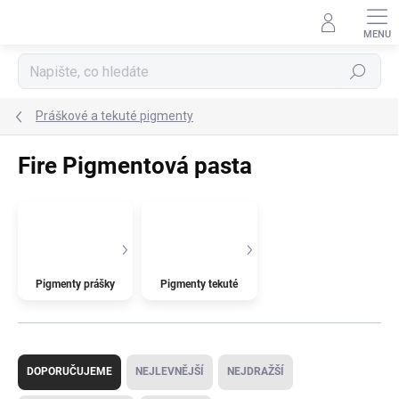
Přejít
na
obsah
Hledat
Práškové a tekuté pigmenty
Fire Pigmentová pasta
Pigmenty prášky
Pigmenty tekuté
Ř
a
DOPORUČUJEME
NEJLEVNĚJŠÍ
NEJDRAŽŠÍ
z