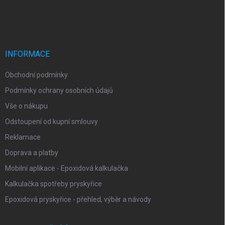
a
á
c
p
í
p
a
r
t
v
í
INFORMACE
k
y
Obchodní podmínky
v
ý
Podmínky ochrany osobních údajů
p
i
Vše o nákupu
s
Odstoupení od kupní smlouvy
u
Reklamace
Doprava a platby
Mobilní aplikace - Epoxidová kalkulačka
Kalkulačka spotřeby pryskyřice
Epoxidová pryskyřice - přehled, výběr a návody