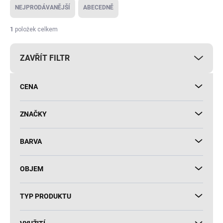
e
NEJPRODÁVANĚJŠÍ
ABECEDNĚ
n
í
1
položek celkem
p
r
ZAVŘÍT FILTR
o
d
u
CENA
k
t
ů
ZNAČKY
BARVA
OBJEM
TYP PRODUKTU