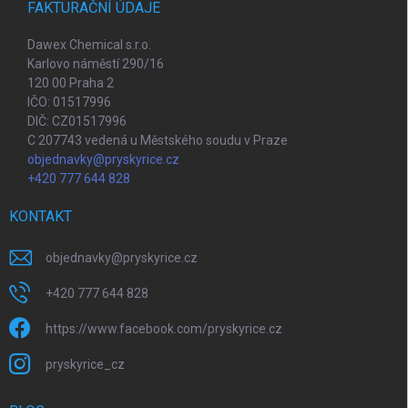
FAKTURAČNÍ ÚDAJE
Dawex Chemical s.r.o.
Karlovo náměstí 290/16
120 00 Praha 2
IČO: 01517996
DIČ: CZ01517996
C 207743 vedená u Městského soudu v Praze
objednavky@pryskyrice.cz
+420 777 644 828
KONTAKT
objednavky
@
pryskyrice.cz
+420 777 644 828
https://www.facebook.com/pryskyrice.cz
pryskyrice_cz