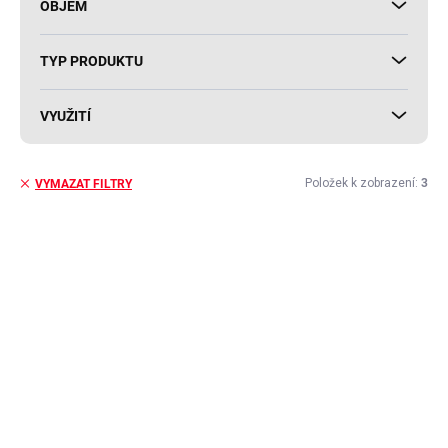
OBJEM
TYP PRODUKTU
VYUŽITÍ
Položek k zobrazení:
3
VYMAZAT FILTRY
V
ý
AKCE
p
i
s
p
r
o
d
u
k