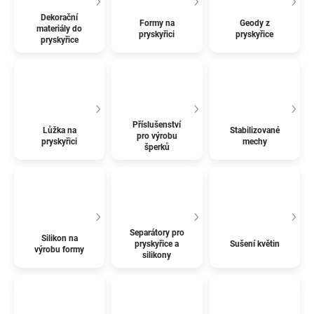
Dekorační
Formy na
Geody z
materiály do
pryskyřici
pryskyřice
pryskyřice
Příslušenství
Lůžka na
Stabilizované
pro výrobu
pryskyřici
mechy
šperků
Separátory pro
Silikon na
pryskyřice a
Sušení květin
výrobu formy
silikony