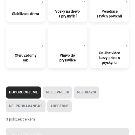
Vosky na dřevo
Penetrace
Stabilizace dřeva
s pryskyřicí
savých povrchů
On-line video
Otěruvzdorný
Plnivo do
kurzy práce s
lak
pryskyřice
pryskyřicí
Ř
a
DOPORUČUJEME
NEJLEVNĚJŠÍ
NEJDRAŽŠÍ
z
e
NEJPRODÁVANĚJŠÍ
ABECEDNĚ
n
í
3
položek celkem
p
r