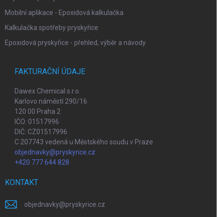
Mobilní aplikace - Epoxidová kalkulačka
Kalkulačka spotřeby pryskyřice
Epoxidová pryskyřice - přehled, výběr a návody
FAKTURAČNÍ ÚDAJE
Dawex Chemical s.r.o.
Karlovo náměstí 290/16
120 00 Praha 2
IČO: 01517996
DIČ: CZ01517996
C 207743 vedená u Městského soudu v Praze
objednavky@pryskyrice.cz
+420 777 644 828
KONTAKT
objednavky
@
pryskyrice.cz