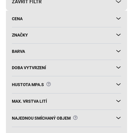
ZAVŘÍT FILTR
o
d
u
CENA
k
t
ů
ZNAČKY
BARVA
DOBA VYTVRZENÍ
?
HUSTOTA MPA.S
MAX. VRSTVA LITÍ
?
NAJEDNOU SMÍCHANÝ OBJEM