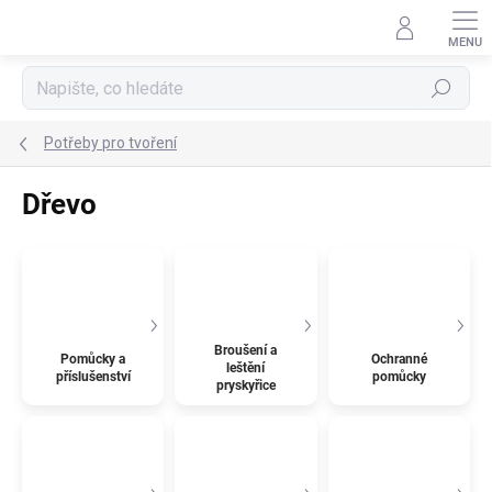
Přejít
na
obsah
Hledat
Potřeby pro tvoření
Dřevo
Broušení a
Pomůcky a
Ochranné
leštění
příslušenství
pomůcky
pryskyřice