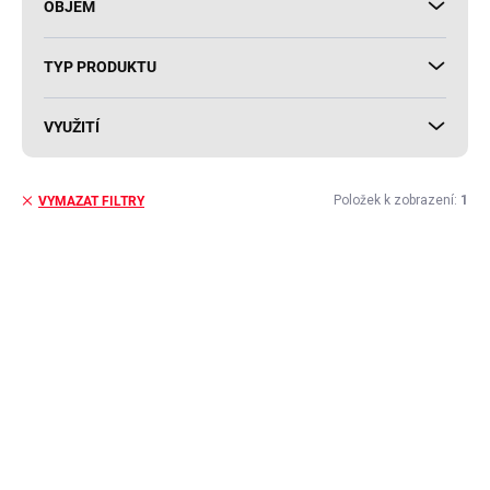
OBJEM
TYP PRODUKTU
VYUŽITÍ
Položek k zobrazení:
1
VYMAZAT FILTRY
V
ý
AKCE
p
i
s
p
r
o
d
u
k