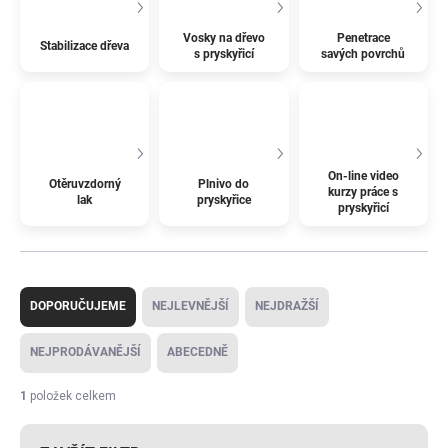
Vosky na dřevo
Penetrace
Stabilizace dřeva
s pryskyřicí
savých povrchů
On-line video
Otěruvzdorný
Plnivo do
kurzy práce s
lak
pryskyřice
pryskyřicí
Ř
a
DOPORUČUJEME
NEJLEVNĚJŠÍ
NEJDRAŽŠÍ
z
e
NEJPRODÁVANĚJŠÍ
ABECEDNĚ
n
í
1
položek celkem
p
r