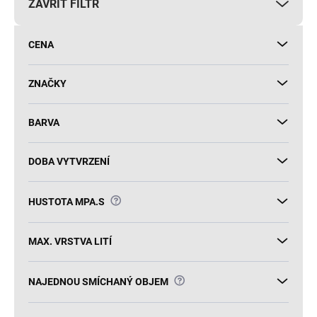
ZAVŘÍT FILTR
o
d
u
CENA
k
t
ů
ZNAČKY
BARVA
DOBA VYTVRZENÍ
?
HUSTOTA MPA.S
MAX. VRSTVA LITÍ
?
NAJEDNOU SMÍCHANÝ OBJEM