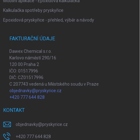
Mobilní aplikace - Epoxidová kalkulačka
Kalkulačka spotřeby pryskyřice
Epoxidová pryskyřice - přehled, výběr a návody
FAKTURAČNÍ ÚDAJE
Dawex Chemical s.r.o.
Karlovo náměstí 290/16
120 00 Praha 2
IČO: 01517996
DIČ: CZ01517996
C 207743 vedená u Městského soudu v Praze
objednavky@pryskyrice.cz
+420 777 644 828
KONTAKT
objednavky
@
pryskyrice.cz
+420 777 644 828