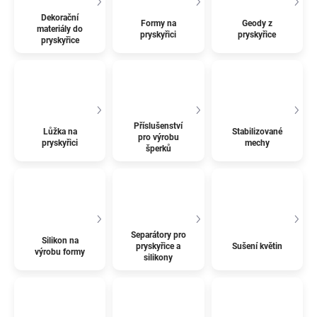
Dekorační
Formy na
Geody z
materiály do
pryskyřici
pryskyřice
pryskyřice
Příslušenství
Lůžka na
Stabilizované
pro výrobu
pryskyřici
mechy
šperků
Separátory pro
Silikon na
pryskyřice a
Sušení květin
výrobu formy
silikony