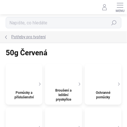
Přejít
na
obsah
Hledat
Potřeby pro tvoření
50g Červená
Broušení a
Pomůcky a
Ochranné
leštění
příslušenství
pomůcky
pryskyřice